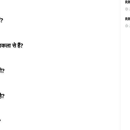
RR
RR
ं?
कला से हैं?
ी?
है?
?