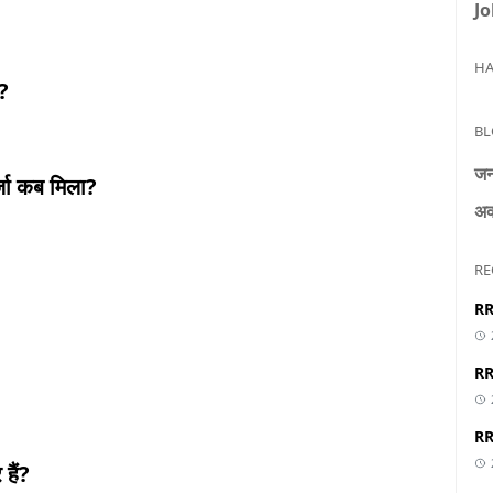
Jo
HA
ं?
BL
जन
्जा कब मिला?
अक
RE
RR
RR
RR
हैं?