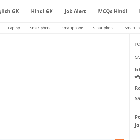
glish GK
Hindi GK
Job Alert
MCQs Hindi
Laptop
Smartphone
Smartphone
Smartphone
Smartph
PO
CA
GK
नॉल
R
S
Po
Jo