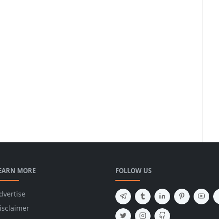
EARN MORE
FOLLOW US
dvertise
isclaimer