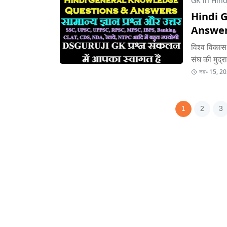
GK in Hindi
Hindi 
Answer
विश्व विकास 
संघ की मुद्
नव॰ 15, 2
1
2
3