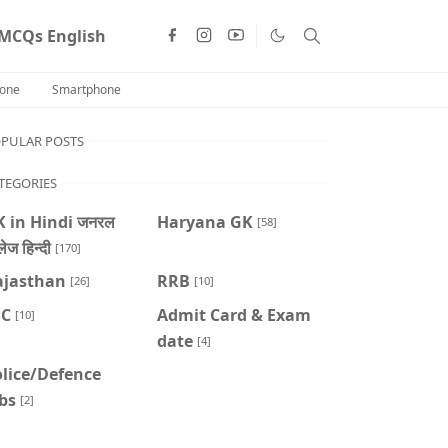
MCQs English
one
Smartphone
PULAR POSTS
TEGORIES
 in Hindi जनरल
Haryana GK
[58]
ेज हिन्दी
[170]
ajasthan
RRB
[26]
[10]
SC
Admit Card & Exam
[10]
date
[4]
lice/Defence
bs
[2]