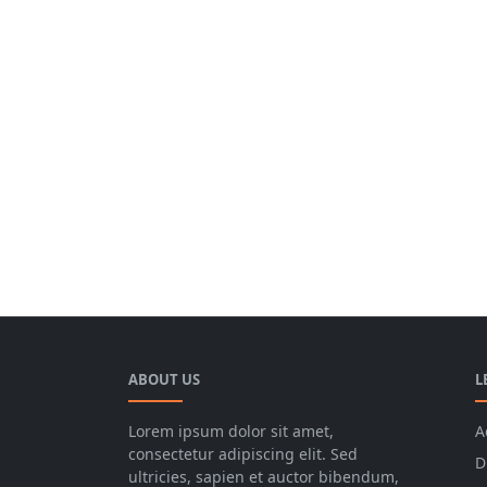
ABOUT US
L
Lorem ipsum dolor sit amet,
A
consectetur adipiscing elit. Sed
D
ultricies, sapien et auctor bibendum,