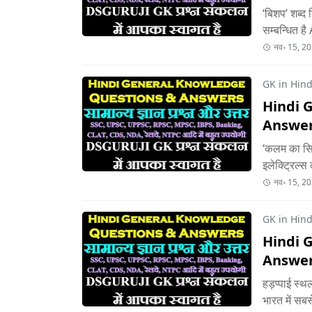
‘बिशप’ शब्द
सम्बन्धित ह
नव॰ 15, 2
GK in Hindi
Hindi 
Answer
‘कलम का सिप
इलेक्ट्रिल्स
नव॰ 15, 2
GK in Hindi
Hindi 
Answer
हड़प्पाई स्थल
भारत में स